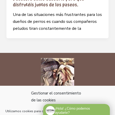
disfrutéis juntos de los paseos.
Una de las situaciones más frustrantes para los
dueños de perros es cuando sus compañeros
peludos tiran constantemente de la
Gestionar el consentimiento
Sígueme
de las cookies
¡Hola! ¿Cómo podemos
Utilizamos cookies para optimizar nuestro sitio web y nuestro servicio.
ayudarte?